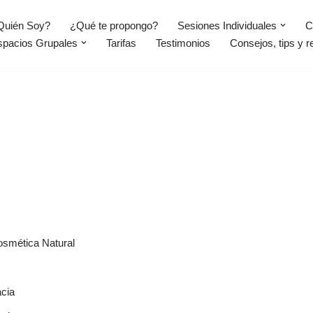
Quién Soy?
¿Qué te propongo?
Sesiones Individuales
C
spacios Grupales
Tarifas
Testimonios
Consejos, tips y r
osmética Natural
acia