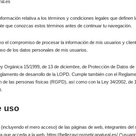
al.es
información relativa a los términos y condiciones legales que definen 
te que conozcas estos términos antes de continuar tu navegación.
el compromiso de procesar la información de mis usuarios y cliente
uso de los datos personales de mis usuarios.
ey Orgánica 15/1999, de 13 de diciembre, de Protección de Datos de
eglamento de desarrollo de la LOPD. Cumple también con el Reglame
ón de las personas físicas (RGPD), así como con la Ley 34/2002, de 11
).
e uso
incluyendo el mero acceso) de las páginas de web, integrantes del s
na que acceda a la web, https://bellezaycosmeticanatural.es/ (“usua