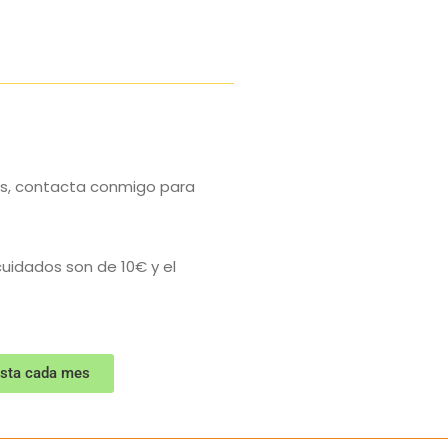
es, contacta conmigo para
uidados son de 10€ y el
uesta cada mes