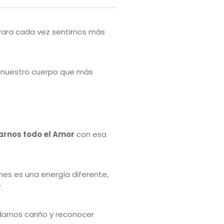
ara cada vez sentirnos más
de nuestro cuerpo que más
arnos todo el Amor
con esa
mes es una energía diferente,
r
.
arnos cariño y reconocer